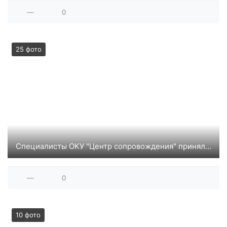
—
0
25 фото
Специалисты ОКУ "Центр сопровождения" приняли участие в выставке-форуме "Россия" г. Москва
—
0
10 фото