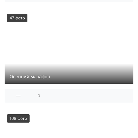
47 фото
Осенний марафон
—
0
108 фото