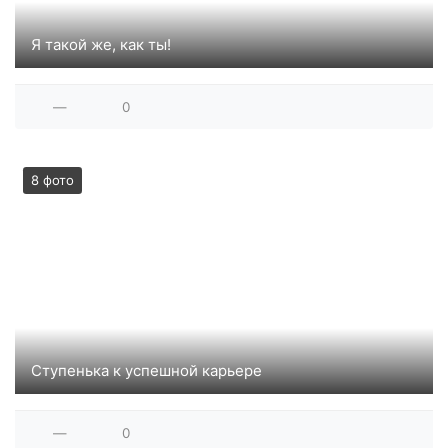
Я такой же, как ты!
—
0
8 фото
Ступенька к успешной карьере
—
0