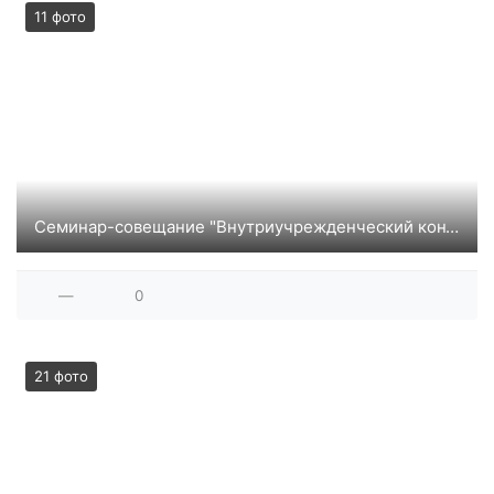
11 фото
Семинар-совещание "Внутриучрежденческий контроль в организации социальной помощи семье и детям: поня
—
0
21 фото