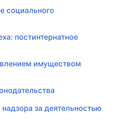
ме социального
ха: постинтернатное
равлением имуществом
конодательства
 надзора за деятельностью