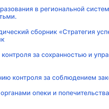
бразования в региональной систе
тьми.
ический сборник «Стратегия успе
ик
 контроля за сохранностью и уп
нию контроля за соблюдением за
органами опеки и попечительства