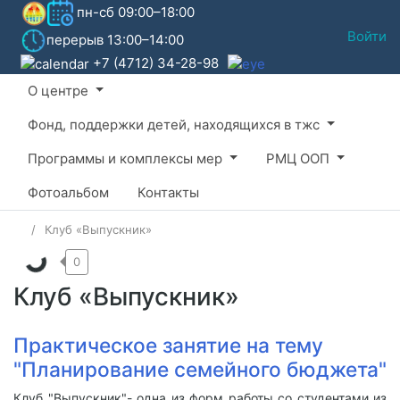
пн-сб 09:00–18:00
Войти
перерыв 13:00–14:00
+7 (4712) 34-28-98
О центре
Фонд, поддержки детей, находящихся в тжс
Программы и комплексы мер
РМЦ ООП
Фотоальбом
Контакты
Клуб «Выпускник»
0
Клуб «Выпускник»
Практическое занятие на тему
"Планирование семейного бюджета"
Клуб "Выпускник"- одна из форм работы со студентами из